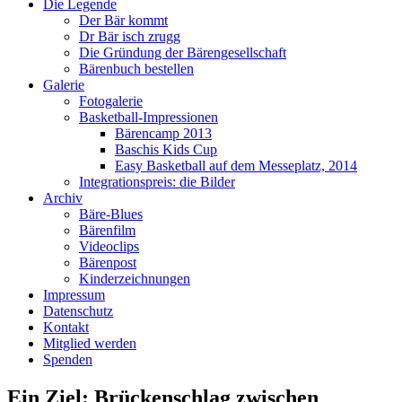
Die Legende
Der Bär kommt
Dr Bär isch zrugg
Die Gründung der Bärengesellschaft
Bärenbuch bestellen
Galerie
Fotogalerie
Basketball-Impressionen
Bärencamp 2013
Baschis Kids Cup
Easy Basketball auf dem Messeplatz, 2014
Integrationspreis: die Bilder
Archiv
Bäre-Blues
Bärenfilm
Videoclips
Bärenpost
Kinderzeichnungen
Impressum
Datenschutz
Kontakt
Mitglied werden
Spenden
Ein Ziel: Brückenschlag zwischen