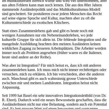
Im multikulturellen Bereich wurde und wird viel unternommen, aber
aus alten Fehlern kann man noch lernen. Die aus den 80er Jahren
stammende Ausländerpolitik und das Multikulturalismus-Modell
sind gescheitert. Sie postulieren zwar jedem Menschen das Recht
auf seine eigene Sprache und Kultur, machten aber zu oft die
Kulturunterschiede zu exotischen Klischees.
Statt eines Zusammenlebens gab und gibt es heute noch mit
wenigen Ausnahmen nur ein Nebeneinanderleben, wo jede
kulturelle Gruppe für sich allein ist. Die fehlende Integration und die
mangelnde Ausbildung brachten den meisten Ausländern keinen
wirklichen Zugang zu besseren Arbeitsplätzen. Die Arbeiter werden
immer noch als Problem angesehen (früher waren es die Italiener,
heute sind andere an der Reihe).
Was aber ist Integration? Für mich heisst es, dass ich mit anderen
zusammenleben kann. Ich muss mich nicht immer rechtfertigen oder
versuchen, mich zu erklären. Ich bin verschieden, aber die anderen
auch. Manchmal gibt es auch wahnsinnig grosse Unterschiede
zwischen mir und meinen Landsleuten. Integration heisst nicht
Anpassung.
Seit 1999 hat Basel ein sehr innovatives Integrationsleitbild (von Dr.
R. Ehret). Dadurch wird ein neues Bewusstsein geschaffen, dass die
Ausländerlnnen nicht nur eine Belastung, sondern auch ein Potential
sind. Es legt grossen Wert auf einen bewussten und sorgsamen