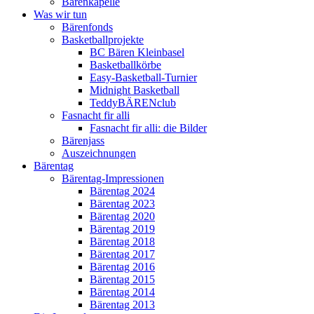
Bärenkapelle
Was wir tun
Bärenfonds
Basketballprojekte
BC Bären Kleinbasel
Basketballkörbe
Easy-Basketball-Turnier
Midnight Basketball
TeddyBÄRENclub
Fasnacht fir alli
Fasnacht fir alli: die Bilder
Bärenjass
Auszeichnungen
Bärentag
Bärentag-Impressionen
Bärentag 2024
Bärentag 2023
Bärentag 2020
Bärentag 2019
Bärentag 2018
Bärentag 2017
Bärentag 2016
Bärentag 2015
Bärentag 2014
Bärentag 2013