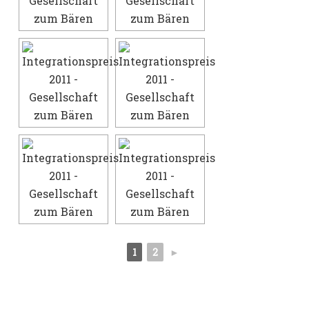
1
2
►