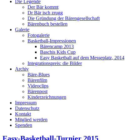
Die Legende
Der Bär kommt
Dr Bär isch zrugg
Die Gründung der Bärengesellschaft
Bärenbuch bestellen
Galerie
Fotogalerie
Basketball-Impressionen
Bärencamp 2013
Baschis Kids Cup
Easy Basketball auf dem Messeplatz, 2014
Integrationspreis: die Bilder
Archiv
Bäre-Blues
Bärenfilm
Videoclips
Bärenpost
Kinderzeichnungen
Impressum
Datenschutz
Kontakt
Mitglied werden
Spenden
Easy-Basketball-Turnier 2015