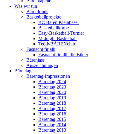
Bärenkapelle
Was wir tun
Bärenfonds
Basketballprojekte
BC Bären Kleinbasel
Basketballkörbe
Easy-Basketball-Turnier
Midnight Basketball
TeddyBÄRENclub
Fasnacht fir alli
Fasnacht fir alli: die Bilder
Bärenjass
Auszeichnungen
Bärentag
Bärentag-Impressionen
Bärentag 2024
Bärentag 2023
Bärentag 2020
Bärentag 2019
Bärentag 2018
Bärentag 2017
Bärentag 2016
Bärentag 2015
Bärentag 2014
Bärentag 2013